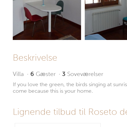
Beskrivelse
Villa
·
6
Gæster
·
3
Soveværelser
If you love the green, the birds singing at sun
come because this is your home.
Lignende tilbud til Roseto deg