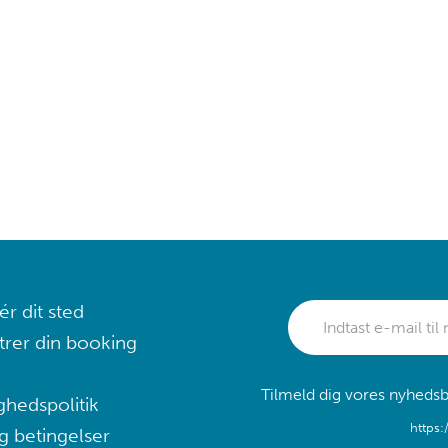
r dit sted
trer din booking
Tilmeld dig vores nyhedsb
ghedspolitik
https:
g betingelser