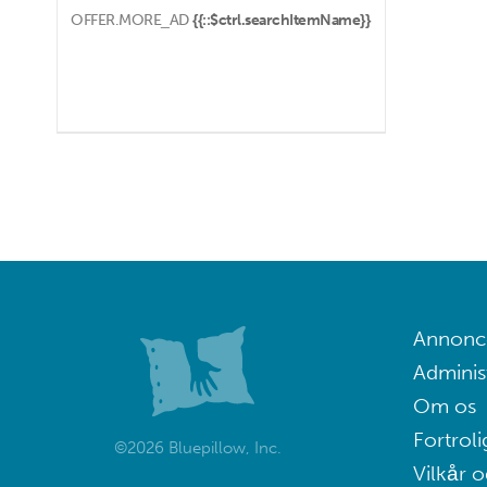
OFFER.MORE_AD
{{::$ctrl.searchItemName}}
Annoncé
Adminis
Om os
Fortroli
©2026 Bluepillow, Inc.
Vilkår o