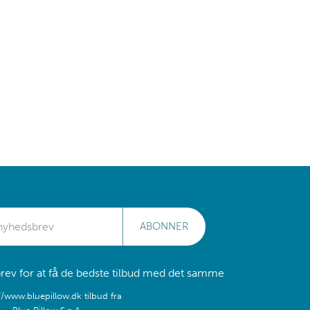
ABONNER
rev for at få de bedste tilbud med det samme
//www.bluepillow.dk tilbud fra
Blue Pillow S.p.A.