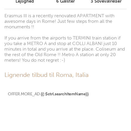
Lejlighed
6
Gæster
3
Soveværelser
Erasmus III is a recently renovated APARTMENT with
awesome days in Rome! Just few steps from all the
monuments !!
If you arrive from the airports to TERMINI train station if
you take a METRO A and stop at COLLI ALBANI just 10
minutes in total and you arrive at the place. Coliseum and
the rest of the Old Rome !! Metro A station at only 20
meters! You do not regret :-)
Lignende tilbud til Roma, Italia
OFFER.MORE_AD
{{::$ctrl.searchItemName}}